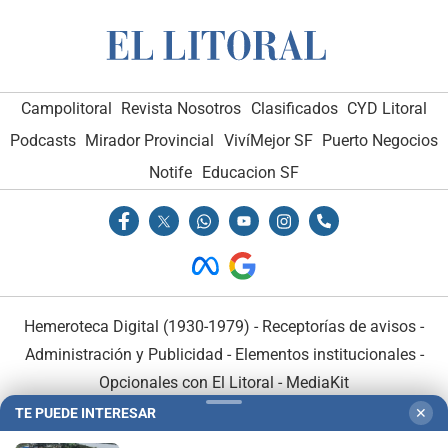
Campolitoral
Revista Nosotros
Clasificados
CYD Litoral
Podcasts
Mirador Provincial
VivíMejor SF
Puerto Negocios
Notife
Educacion SF
Hemeroteca Digital (1930-1979)
-
Receptorías de avisos
-
Administración y Publicidad
-
Elementos institucionales
-
Opcionales con El Litoral
-
MediaKit
TE PUEDE INTERESAR
✕
El Litoral es miembro de: