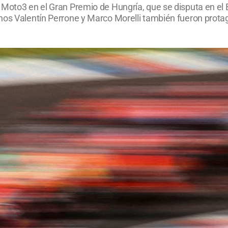
 Moto3 en el Gran Premio de Hungría, que se disputa en e
os Valentín Perrone y Marco Morelli también fueron protago