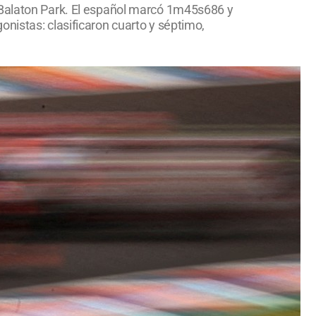
l Balaton Park. El español marcó 1m45s686 y
nistas: clasificaron cuarto y séptimo,