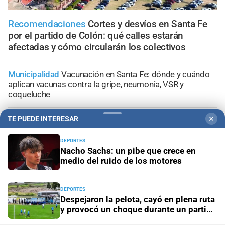
Recomendaciones
Cortes y desvíos en Santa Fe
por el partido de Colón: qué calles estarán
afectadas y cómo circularán los colectivos
Municipalidad
Vacunación en Santa Fe: dónde y cuándo
aplican vacunas contra la gripe, neumonía, VSR y
coqueluche
TE PUEDE INTERESAR
✕
Actualización
Suben las multas en Santa Fe: cómo
quedarán los nuevos montos de las infracciones más
comunes
DEPORTES
Nacho Sachs: un pibe que crece en
medio del ruido de los motores
Pronóstico
Domingo frío y con cielo mayormente
despejado en la ciudad de Santa Fe
DEPORTES
Despejaron la pelota, cayó en plena ruta
Santa Fe ciudad
Esmeralda Este II: la Villa Suramericana
y provocó un choque durante un partido
que después de los Juegos será hogar de 346 familias
del ascenso