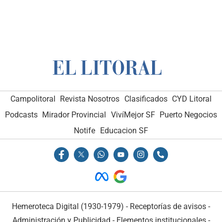
Campolitoral
Revista Nosotros
Clasificados
CYD Litoral
Podcasts
Mirador Provincial
VivíMejor SF
Puerto Negocios
Notife
Educacion SF
Hemeroteca Digital (1930-1979)
-
Receptorías de avisos
-
Administración y Publicidad
-
Elementos institucionales
-