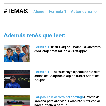
#TEMAS:
Alpine
Fórmula 1
Automovilismo
Fr
Además tenés que leer:
Fórmula 1
GP de Bélgica: Scaloni se encontró
con Colapinto y saludó a Verstappen
Fórmula 1
"El auto se cayó a pedazos": la dura
crítica de Colapinto a Alpine tras el Sprint de
Bélgica
Largará 17 la carrera del domingo
Otro fin de
semana para el olvido: Colapinto sufre con el
peor auto de la parrilla