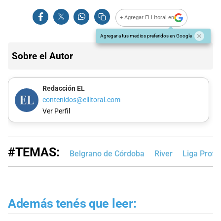
+ Agregar El Litoral en
Agregar a tus medios preferidos en Google
Sobre el Autor
Redacción EL
contenidos@ellitoral.com
Ver Perfil
#TEMAS:
Belgrano de Córdoba
River
Liga Profe
Además tenés que leer: