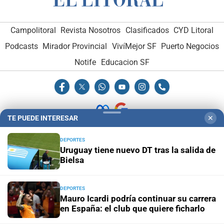
Campolitoral
Revista Nosotros
Clasificados
CYD Litoral
Podcasts
Mirador Provincial
VivíMejor SF
Puerto Negocios
Notife
Educacion SF
TE PUEDE INTERESAR
✕
Hemeroteca Digital (1930-1979)
-
Receptorías de avisos
-
DEPORTES
Uruguay tiene nuevo DT tras la salida de
Administración y Publicidad
-
Elementos institucionales
-
Bielsa
Opcionales con El Litoral
-
MediaKit
DEPORTES
El Litoral es miembro de:
Mauro Icardi podría continuar su carrera
en España: el club que quiere ficharlo