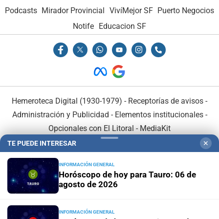
Podcasts
Mirador Provincial
VivíMejor SF
Puerto Negocios
Notife
Educacion SF
Hemeroteca Digital (1930-1979)
-
Receptorías de avisos
-
Administración y Publicidad
-
Elementos institucionales
-
Opcionales con El Litoral
-
MediaKit
TE PUEDE INTERESAR
✕
El Litoral es miembro de:
INFORMACIÓN GENERAL
Horóscopo de hoy para Tauro: 06 de
agosto de 2026
INFORMACIÓN GENERAL
En Asociación con: