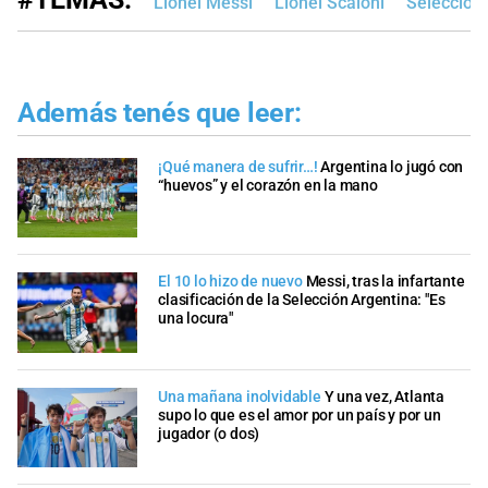
Lionel Messi
Lionel Scaloni
Selección 
Además tenés que leer:
¡Qué manera de sufrir…!
Argentina lo jugó con
“huevos” y el corazón en la mano
El 10 lo hizo de nuevo
Messi, tras la infartante
clasificación de la Selección Argentina: "Es
una locura"
Una mañana inolvidable
Y una vez, Atlanta
supo lo que es el amor por un país y por un
jugador (o dos)