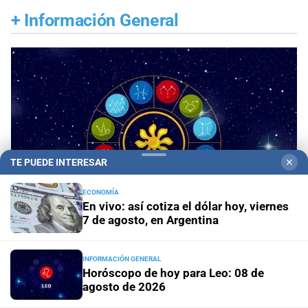
+
Información General
TE PUEDE INTERESAR
✕
ECONOMÍA
En vivo: así cotiza el dólar hoy, viernes
7 de agosto, en Argentina
Panorama astrológico
Horóscopo de hoy 8 de
INFORMACIÓN GENERAL
agosto de 2026
Horóscopo de hoy para Leo: 08 de
agosto de 2026