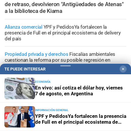
de retraso, devolvieron "Antigüedades de Atenas"
a la biblioteca de Kiama
Alianza comercial
YPF y PedidosYa fortalecen la
presencia de Full en el principal ecosistema de delivery
del país
Propiedad privada y derechos
Fiscalías ambientales
cuestionan la reforma por su posible regresión en
materia ambiental
TE PUEDE INTERESAR
✕
El diario cumple 108 años
10 hechos que marcaron la
ECONOMÍA
historia de Santa Fe, vistos desde la óptica de El Litoral
En vivo: así cotiza el dólar hoy, viernes
7 de agosto, en Argentina
Trabajo, fe y esperanza
¿Qué se le pide a San Cayetano?
La celebración del 7 de agosto que vuelve a reunir a miles
INFORMACIÓN GENERAL
de fieles
YPF y PedidosYa fortalecen la presencia
de Full en el principal ecosistema de
delivery del país