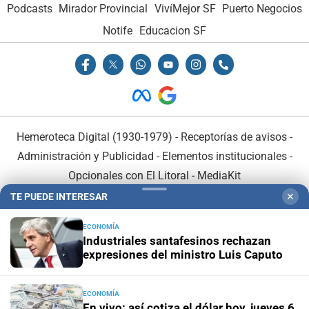
Podcasts
Mirador Provincial
VivíMejor SF
Puerto Negocios
Notife
Educacion SF
Hemeroteca Digital (1930-1979)
-
Receptorías de avisos
-
Administración y Publicidad
-
Elementos institucionales
-
Opcionales con El Litoral
-
MediaKit
TE PUEDE INTERESAR
✕
El Litoral es miembro de:
ECONOMÍA
Industriales santafesinos rechazan
expresiones del ministro Luis Caputo
ECONOMÍA
En Asociación con:
En vivo: así cotiza el dólar hoy, jueves 6