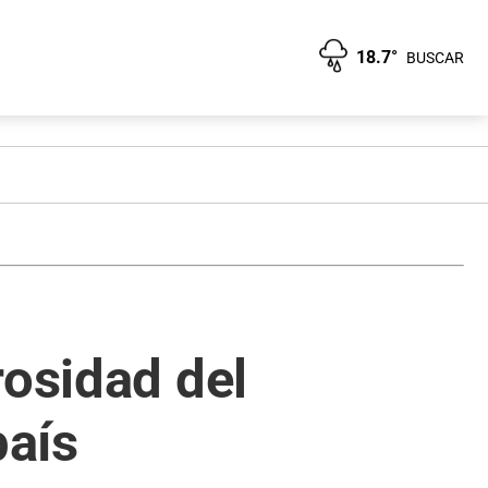
18.7°
BUSCAR
rosidad del
país