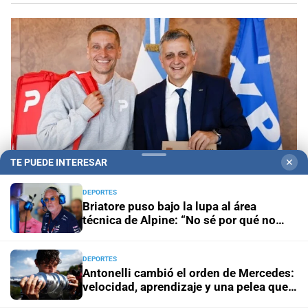
TE PUEDE INTERESAR
✕
DEPORTES
Briatore puso bajo la lupa al área
técnica de Alpine: “No sé por qué no
Alianza comercial
YPF y PedidosYa fortalecen la
ganamos”
presencia de Full en el principal ecosistema de
delivery del país
DEPORTES
Antonelli cambió el orden de Mercedes:
velocidad, aprendizaje y una pelea que
Propiedad privada y derechos
Fiscalías ambientales
Wolff ya intenta controlar