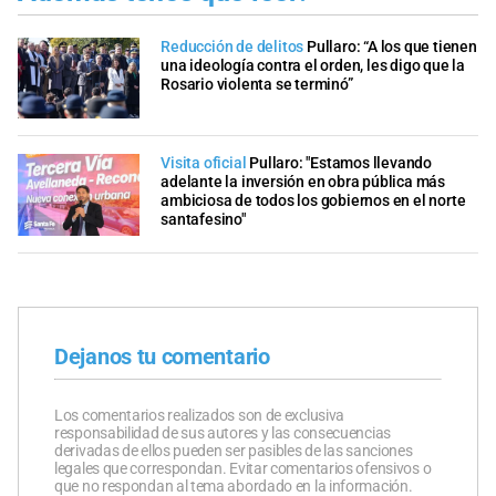
Reducción de delitos
Pullaro: “A los que tienen
una ideología contra el orden, les digo que la
Rosario violenta se terminó”
Visita oficial
Pullaro: "Estamos llevando
adelante la inversión en obra pública más
ambiciosa de todos los gobiernos en el norte
santafesino"
Dejanos tu comentario
Los comentarios realizados son de exclusiva
responsabilidad de sus autores y las consecuencias
derivadas de ellos pueden ser pasibles de las sanciones
legales que correspondan. Evitar comentarios ofensivos o
que no respondan al tema abordado en la información.