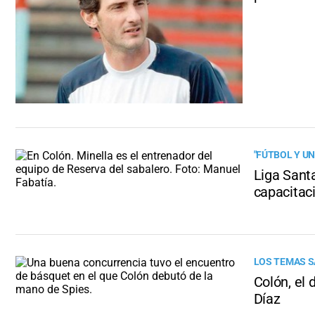
"FÚTBOL Y U
Liga Santa
capacitac
LOS TEMAS S
Colón, el
Díaz