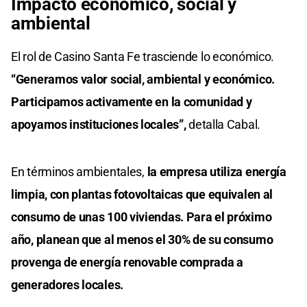
Impacto económico, social y
ambiental
El rol de Casino Santa Fe trasciende lo económico.
“Generamos valor social, ambiental y económico.
Participamos activamente en la comunidad y
apoyamos instituciones locales”,
detalla Cabal.
En términos ambientales,
la empresa utiliza energía
limpia, con plantas fotovoltaicas que equivalen al
consumo de unas 100 viviendas. Para el próximo
año, planean que al menos el 30% de su consumo
provenga de energía renovable comprada a
generadores locales.