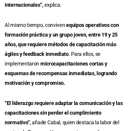
internacionales”,
explica.
Al mismo tiempo, conviven
equipos operativos con
formación práctica y un grupo joven, entre 19 y 25
años, que requiere métodos de capacitación más
ágiles y feedback inmediato
. Para ellos, se
implementaron
microcapacitaciones cortas y
esquemas de recompensas inmediatas, logrando
motivación y compromiso.
“El liderazgo requiere adaptar la comunicación y las
capacitaciones sin perder el cumplimiento
normativo”,
añade Cabal, quien destaca la labor del