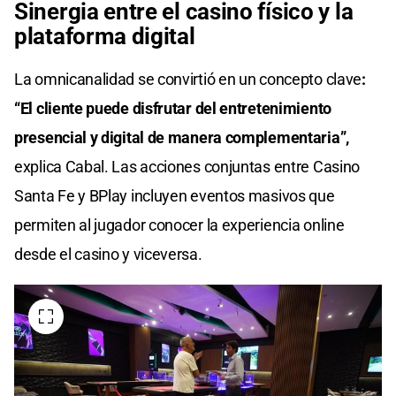
Sinergia entre el casino físico y la
plataforma digital
La omnicanalidad se convirtió en un concepto clave
:
“El cliente puede disfrutar del entretenimiento
presencial y digital de manera complementaria”,
explica Cabal. Las acciones conjuntas entre Casino
Santa Fe y BPlay incluyen eventos masivos que
permiten al jugador conocer la experiencia online
desde el casino y viceversa.