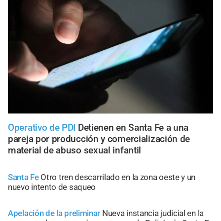
Operativo de PDI
Detienen en Santa Fe a una
pareja por producción y comercialización de
material de abuso sexual infantil
Santa Fe
Otro tren descarrilado en la zona oeste y un
nuevo intento de saqueo
Apelación de la preliminar
Nueva instancia judicial en la