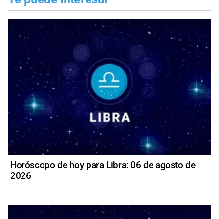
Horóscopo de hoy para Libra: 06 de agosto de
2026