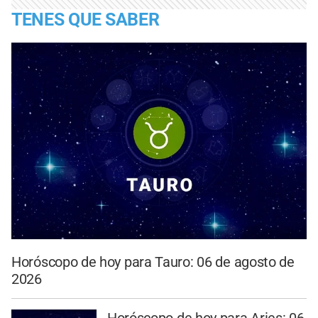
TENES QUE SABER
Horóscopo de hoy para Tauro: 06 de agosto de
2026