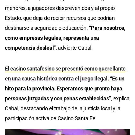
menores, a jugadores desprevenidos y al propio
Estado, que deja de recibir recursos que podrían
destinarse a seguridad o educación.
“Para nosotros,
como empresas legales, representa una
competencia desleal”
, advierte Cabal.
El casino santafesino se presentó como querellante
en una causa histórica contra el juego ilegal
.
“Es un
hito para la provincia. Esperamos que pronto haya
personas juzgadas y con penas establecidas”
, explica
Cabal, destacando el trabajo de la justicia local y la
participación activa de Casino Santa Fe.