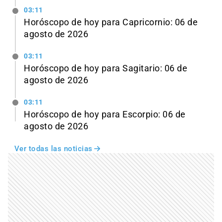
03:11
Horóscopo de hoy para Capricornio: 06 de
agosto de 2026
03:11
Horóscopo de hoy para Sagitario: 06 de
agosto de 2026
03:11
Horóscopo de hoy para Escorpio: 06 de
agosto de 2026
Ver todas las noticias