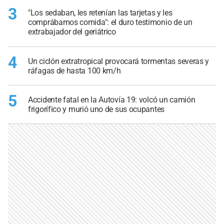
3
"Los sedaban, les retenían las tarjetas y les
comprábamos comida": el duro testimonio de un
extrabajador del geriátrico
4
Un ciclón extratropical provocará tormentas severas y
ráfagas de hasta 100 km/h
5
Accidente fatal en la Autovía 19: volcó un camión
frigorífico y murió uno de sus ocupantes