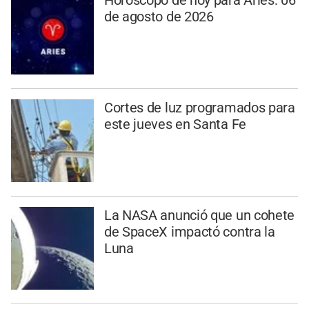
Horóscopo de hoy para Aries: 06
de agosto de 2026
Cortes de luz programados para
este jueves en Santa Fe
La NASA anunció que un cohete
de SpaceX impactó contra la
Luna