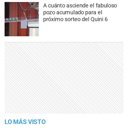
A cuánto asciende el fabuloso
pozo acumulado para el
próximo sorteo del Quini 6
LO MÁS VISTO