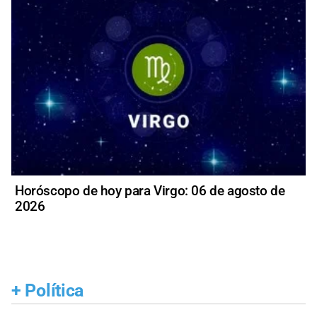
Horóscopo de hoy para Virgo: 06 de agosto de
2026
+
Política