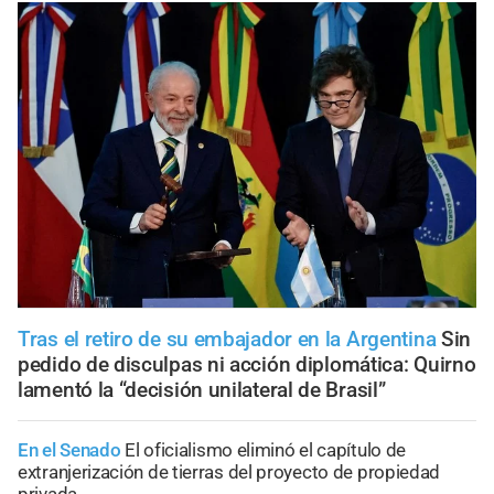
Tras el retiro de su embajador en la Argentina
Sin
pedido de disculpas ni acción diplomática: Quirno
lamentó la “decisión unilateral de Brasil”
En el Senado
El oficialismo eliminó el capítulo de
extranjerización de tierras del proyecto de propiedad
privada