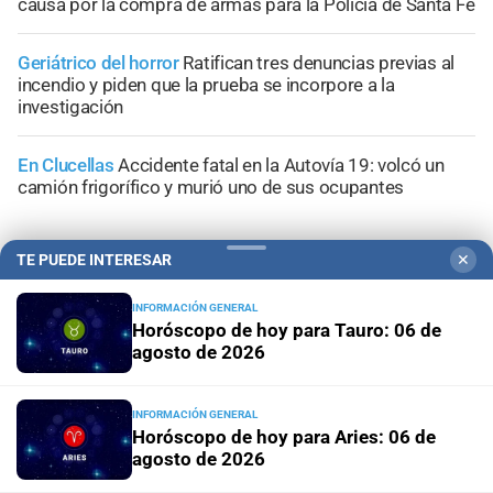
causa por la compra de armas para la Policía de Santa Fe
Geriátrico del horror
Ratifican tres denuncias previas al
incendio y piden que la prueba se incorpore a la
investigación
En Clucellas
Accidente fatal en la Autovía 19: volcó un
camión frigorífico y murió uno de sus ocupantes
TE PUEDE INTERESAR
✕
INFORMACIÓN GENERAL
+
Información General
Horóscopo de hoy para Tauro: 06 de
agosto de 2026
INFORMACIÓN GENERAL
Horóscopo de hoy para Aries: 06 de
agosto de 2026