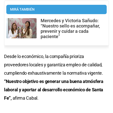
MIRÁ TAMBIÉN
Mercedes y Victoria Sañudo:
“Nuestro sello es acompañar,
prevenir y cuidar a cada
paciente”
Desde lo económico, la compañía prioriza
proveedores locales y garantiza empleo de calidad,
cumpliendo exhaustivamente la normativa vigente.
“Nuestro objetivo es generar una buena atmósfera
laboral y aportar al desarrollo económico de Santa
Fe”,
afirma Cabal.