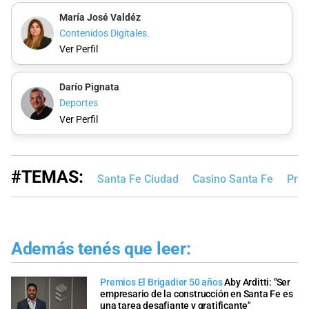
María José Valdéz
Contenidos Digitales.
Ver Perfil
Darío Pignata
Deportes
Ver Perfil
#TEMAS:
Santa Fe Ciudad
Casino Santa Fe
Prem
Además tenés que leer:
Premios El Brigadier 50 años
Aby Arditti: "Ser
empresario de la construcción en Santa Fe es
una tarea desafiante y gratificante"