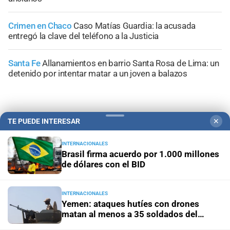
Crimen en Chaco
Caso Matías Guardia: la acusada
entregó la clave del teléfono a la Justicia
Santa Fe
Allanamientos en barrio Santa Rosa de Lima: un
detenido por intentar matar a un joven a balazos
TE PUEDE INTERESAR
✕
+
Información General
INTERNACIONALES
Brasil firma acuerdo por 1.000 millones
de dólares con el BID
INTERNACIONALES
Yemen: ataques hutíes con drones
matan al menos a 35 soldados del
Gobierno