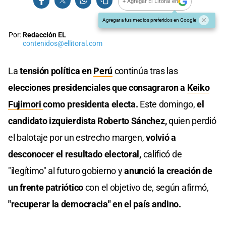
+ Agregar El Litoral en
Agregar a tus medios preferidos en Google
Por:
Redacción EL
contenidos@ellitoral.com
La
tensión política en
Perú
continúa tras las
elecciones presidenciales que consagraron a
Keiko
Fujimori
como presidenta electa.
Este domingo,
el
candidato izquierdista Roberto Sánchez,
quien perdió
el balotaje por un estrecho margen,
volvió a
desconocer el resultado electoral,
calificó de
"ilegítimo" al futuro gobierno y
anunció la creación de
un frente patriótico
con el objetivo de, según afirmó,
"recuperar la democracia" en el país andino.