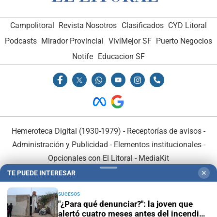
Campolitoral
Revista Nosotros
Clasificados
CYD Litoral
Podcasts
Mirador Provincial
VivíMejor SF
Puerto Negocios
Notife
Educacion SF
Hemeroteca Digital (1930-1979)
-
Receptorías de avisos
-
Administración y Publicidad
-
Elementos institucionales
-
Opcionales con El Litoral
-
MediaKit
TE PUEDE INTERESAR
✕
El Litoral es miembro de:
SUCESOS
"¿Para qué denunciar?": la joven que
alertó cuatro meses antes del incendio