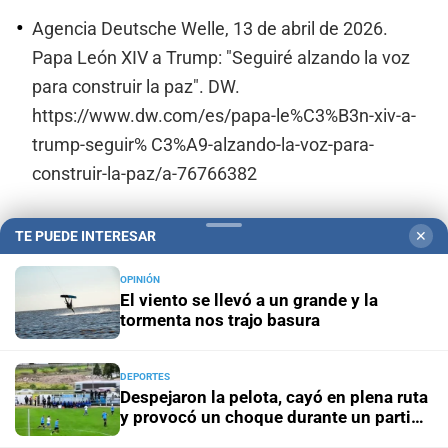
Agencia Deutsche Welle, 13 de abril de 2026.
Papa León XIV a Trump: "Seguiré alzando la voz
para construir la paz". DW.
https://www.dw.com/es/papa-le%C3%B3n-xiv-a-
trump-seguir% C3%A9-alzando-la-voz-para-
construir-la-paz/a-76766382
TE PUEDE INTERESAR
✕
Foucault, M. (2001). Defender la sociedad: curso
en el Collège de France (1975-1976) (H. Pons,
OPINIÓN
El viento se llevó a un grande y la
Trad.). Fondo de Cultura Económica.
tormenta nos trajo basura
Gentile, E. (2007). El culto del Littorio: la
DEPORTES
Despejaron la pelota, cayó en plena ruta
sacralización de la política en la Italia fascista (L.
y provocó un choque durante un partido
Rossi, Trad.). Siglo XXI.
del ascenso