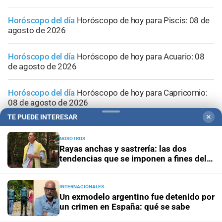
Horóscopo del día
Horóscopo de hoy para Piscis: 08 de
agosto de 2026
Horóscopo del día
Horóscopo de hoy para Acuario: 08
de agosto de 2026
Horóscopo del día
Horóscopo de hoy para Capricornio:
08 de agosto de 2026
TE PUEDE INTERESAR
✕
Horóscopo del día
Horóscopo de hoy para Sagitario: 08
de agosto de 2026
NOSOTROS
Rayas anchas y sastrería: las dos
tendencias que se imponen a fines del
invierno
INTERNACIONALES
Un exmodelo argentino fue detenido por
un crimen en España: qué se sabe