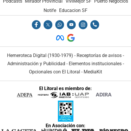
Podcasts
Mirador Provincial
VivíMejor SF
Puerto Negocios
Notife
Educacion SF
Hemeroteca Digital (1930-1979)
-
Receptorías de avisos
-
Administración y Publicidad
-
Elementos institucionales
-
Opcionales con El Litoral
-
MediaKit
El Litoral es miembro de:
En Asociación con: