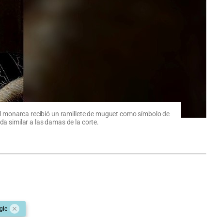
, el monarca recibió un ramillete de muguet como símbolo de
da similar a las damas de la corte.
gle