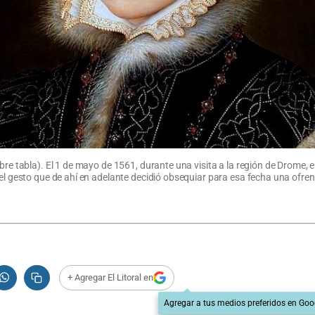
obre tabla). El 1 de mayo de 1561, durante una visita a la región de Drome
 el gesto que de ahí en adelante decidió obsequiar para esa fecha una ofren
+ Agregar El Litoral en
Agregar a tus medios preferidos en Goo