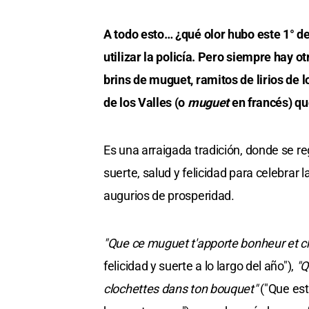
A todo esto… ¿qué olor hubo este 1° d
utilizar la policía. Pero siempre hay o
brins de muguet, ramitos de lirios de lo
de los Valles (o
muguet
en francés) qu
Es una arraigada tradición, donde se 
suerte, salud y felicidad para celebrar 
augurios de prosperidad.
"Que ce muguet t'apporte bonheur et c
felicidad y suerte a lo largo del año"),
"Q
clochettes dans ton bouquet"
("Que est