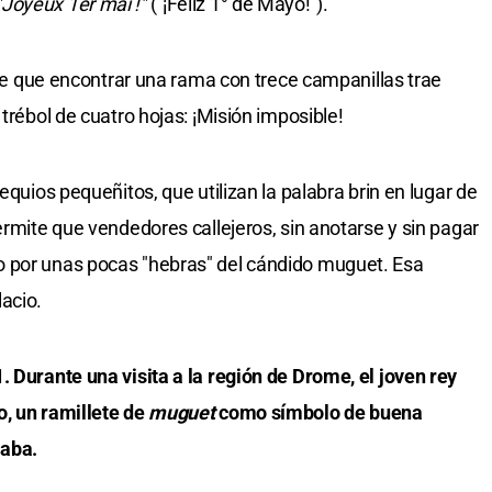
"Joyeux 1er mai !"
("¡Feliz 1° de Mayo!").
dice que encontrar una rama con trece campanillas trae
trébol de cuatro hojas: ¡Misión imposible!
equios pequeñitos, que utilizan la palabra brin en lugar de
permite que vendedores callejeros, sin anotarse y sin pagar
 por unas pocas "hebras" del cándido muguet. Esa
acio.
. Durante una visita a la región de Drome, el joven rey
o, un ramillete de
muguet
como símbolo de buena
zaba.