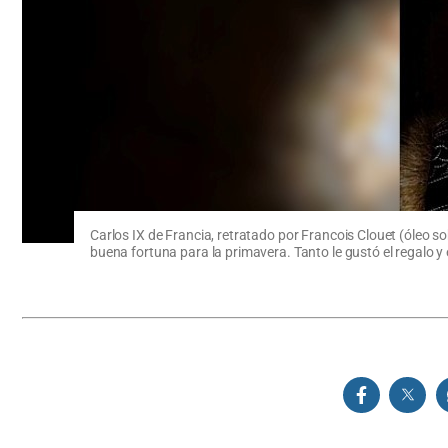
Carlos IX de Francia, retratado por Francois Clouet (óleo s
buena fortuna para la primavera. Tanto le gustó el regalo y