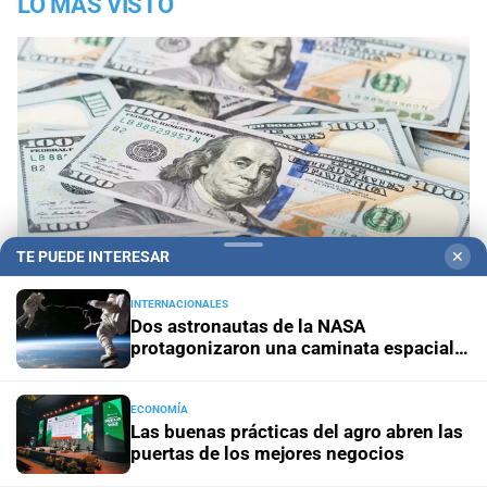
LO MÁS VISTO
TE PUEDE INTERESAR
✕
INTERNACIONALES
Dos astronautas de la NASA
protagonizaron una caminata espacial
1
de seis horas y media
En vivo: así cotiza el dólar hoy, jueves 6 de agosto, en
Argentina
ECONOMÍA
Las buenas prácticas del agro abren las
2
puertas de los mejores negocios
Zulma Lobato fue encontrada en situación de calle en
Paraná