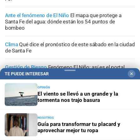
Ante el fenómeno de El Niño
El mapa que protege a
Santa Fe del agua: dónde están los 54 puntos de
bombeo
Clima
Qué dice el pronóstico de este sábado en la ciudad
de Santa Fe
Gestión de Riesgo
Fenómeno El Niño: así es el portal
informativo que lanzó la ciudad de Santa Fe
TE PUEDE INTERESAR
✕
OPINIÓN
El viento se llevó a un grande y la
tormenta nos trajo basura
+
Sucesos
NOSOTROS
Guía para transformar tu placard y
aprovechar mejor tu ropa