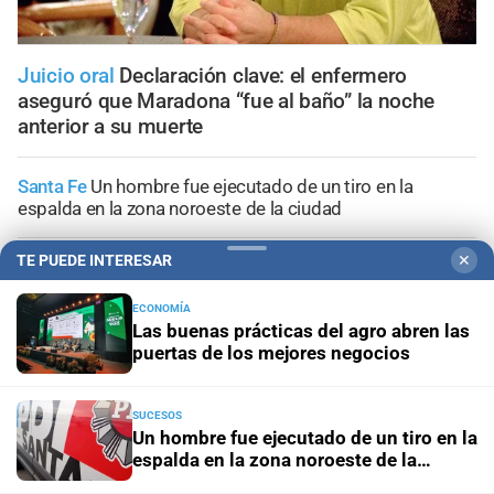
Juicio oral
Declaración clave: el enfermero
aseguró que Maradona “fue al baño” la noche
anterior a su muerte
Santa Fe
Un hombre fue ejecutado de un tiro en la
espalda en la zona noroeste de la ciudad
TE PUEDE INTERESAR
✕
Santa Fe
Buscan intensamente a un hombre que
desapareció mientras practicaba kitesurf en Paraje El
Chaquito
ECONOMÍA
Las buenas prácticas del agro abren las
puertas de los mejores negocios
Santa Fe
Secuestraron dos precarias “tumberas” en
distintos operativos
SUCESOS
Un hombre fue ejecutado de un tiro en la
Investigación en curso
"No hubo violencia, tuve un brote":
espalda en la zona noroeste de la
Candela Arizaga amplió su declaración y desligó a
ciudad