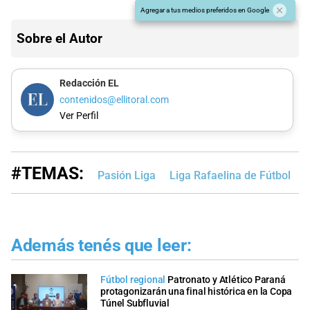
Agregar a tus medios preferidos en Google
Sobre el Autor
Redacción EL
contenidos@ellitoral.com
Ver Perfil
#TEMAS:
Pasión Liga
Liga Rafaelina de Fútbol
L
Además tenés que leer:
Fútbol regional
Patronato y Atlético Paraná
protagonizarán una final histórica en la Copa
Túnel Subfluvial