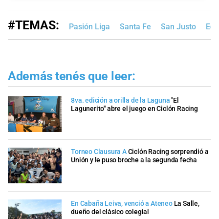
#TEMAS:
Pasión Liga
Santa Fe
San Justo
Edi
Además tenés que leer:
8va. edición a orilla de la Laguna
"El
Lagunerito" abre el juego en Ciclón Racing
Torneo Clausura A
Ciclón Racing sorprendió a
Unión y le puso broche a la segunda fecha
En Cabaña Leiva, venció a Ateneo
La Salle,
dueño del clásico colegial