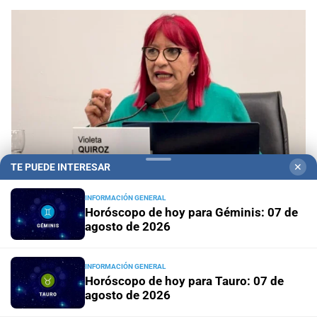
TE PUEDE INTERESAR
✕
INFORMACIÓN GENERAL
Horóscopo de hoy para Géminis: 07 de
Ciudad de Santa Fe
Violeta Quiroz expresó su
agosto de 2026
preocupación por el proyecto de ley nacional
INFORMACIÓN GENERAL
Horóscopo de hoy para Tauro: 07 de
Movilidad sustentable
Santa Fe: la bici pública ya supera
agosto de 2026
los 670 mil viajes y suma nuevas estaciones