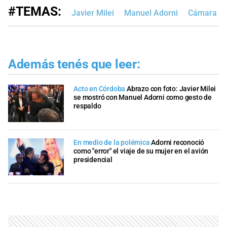
#TEMAS:
Javier Milei
Manuel Adorni
Cámara de
Además tenés que leer:
Acto en Córdoba
Abrazo con foto: Javier Milei
se mostró con Manuel Adorni como gesto de
respaldo
En medio de la polémica
Adorni reconoció
como "error" el viaje de su mujer en el avión
presidencial