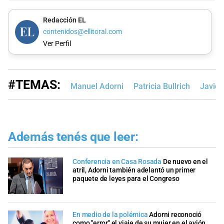
Redacción EL
contenidos@ellitoral.com
Ver Perfil
#TEMAS:
Manuel Adorni
Patricia Bullrich
Javier
Además tenés que leer:
Conferencia en Casa Rosada
De nuevo en el
atril, Adorni también adelantó un primer
paquete de leyes para el Congreso
En medio de la polémica
Adorni reconoció
como "error" el viaje de su mujer en el avión