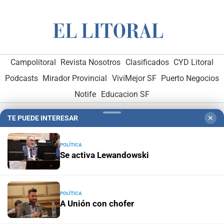
Campolitoral
Revista Nosotros
Clasificados
CYD Litoral
Podcasts
Mirador Provincial
VivíMejor SF
Puerto Negocios
Notife
Educacion SF
TE PUEDE INTERESAR
✕
POLÍTICA
Se activa Lewandowski
Hemeroteca Digital (1930-1979)
-
Receptorías de avisos
-
Administración y Publicidad
-
Elementos institucionales
-
POLÍTICA
Opcionales con El Litoral
-
MediaKit
A Unión con chofer