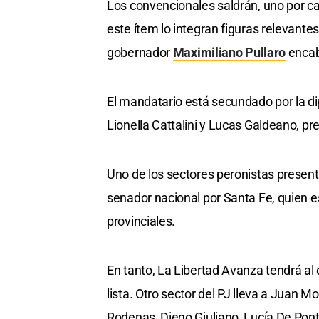
Los convencionales saldrán, uno por ca
este ítem lo integran figuras relevantes
gobernador
Maximiliano Pullaro
encabe
El mandatario está secundado por la di
Lionella Cattalini y Lucas Galdeano, p
Uno de los sectores peronistas presen
senador nacional por Santa Fe, quien e
provinciales.
En tanto, La Libertad Avanza tendrá al
lista. Otro sector del PJ lleva a Juan 
Rodenas, Diego Giuliano, Lucía De Ponti