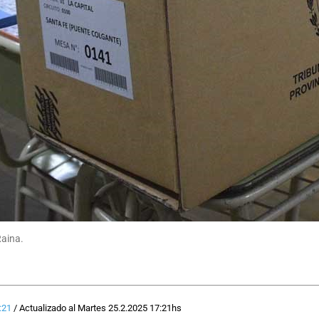
Raina.
:21
/
Actualizado al
Martes 25.2.2025
17:21
hs