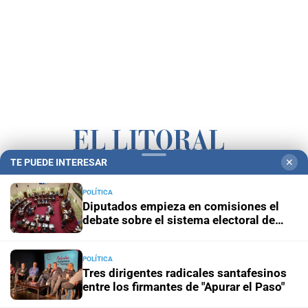
TE PUEDE INTERESAR
✕
Campolitoral
Revista Nosotros
Clasificados
CYD Litoral
POLÍTICA
Podcasts
Mirador Provincial
VivíMejor SF
Puerto Negocios
Diputados empieza en comisiones el
debate sobre el sistema electoral de
Notife
Educacion SF
Santa Fe
POLÍTICA
Tres dirigentes radicales santafesinos
entre los firmantes de "Apurar el Paso"