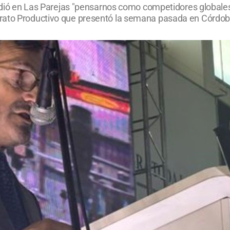
pidió en Las Parejas "pensarnos como competidores globales
trato Productivo que presentó la semana pasada en Córdob