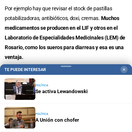
Por ejemplo hay que revisar el stock de pastillas
potabilizadoras, antibióticos, doxi, cremas.
Muchos
medicamentos se producen en el LIF y otros en el
Laboratorio de Especialidades Medicinales (LEM) de
Rosario, como los sueros para diarreas y esa es una
ventaja.
TE PUEDE INTERESAR
✕
Puedo decir que somos ejemplo en cómo se trabaja
POLÍTICA
en inundación y hemos acompañado a muchas
Se activa Lewandowski
provincias en estas situaciones
POLÍTICA
En cuanto a cómo se mide el impacto de una
A Unión con chofer
inundación, podemos hablar de si hubo muertes o