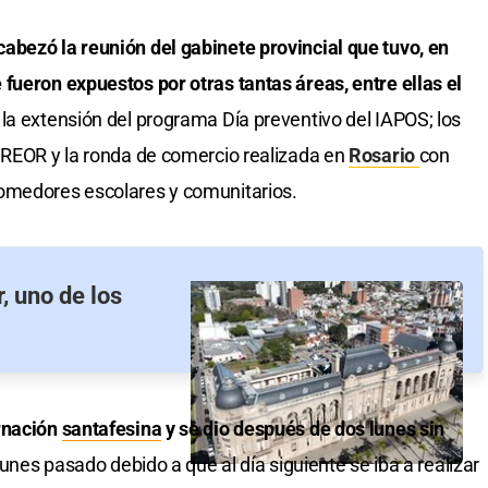
abezó la reunión del gabinete provincial que tuvo, en
fueron expuestos por otras tantas áreas, entre ellas el
la extensión del programa Día preventivo del IAPOS; los
 REOR y la ronda de comercio realizada en
Rosario
con
omedores escolares y comunitarios.
, uno de los
ernación
santafesina
y se dio después de dos lunes sin
 lunes pasado debido a que al día siguiente se iba a realizar