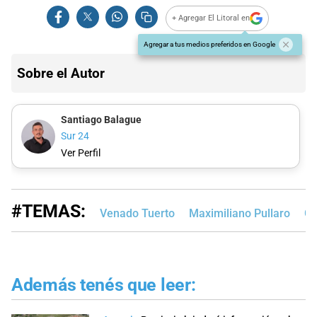
+ Agregar El Litoral en
Agregar a tus medios preferidos en Google
Sobre el Autor
Santiago Balague
Sur 24
Ver Perfil
#TEMAS:
Venado Tuerto
Maximiliano Pullaro
Gi
Además tenés que leer: