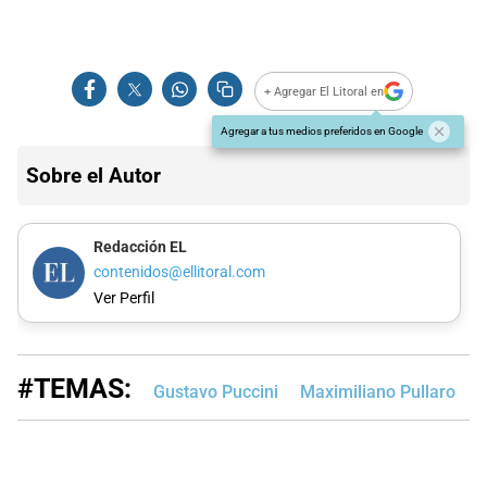
+ Agregar El Litoral en
Agregar a tus medios preferidos en Google
Sobre el Autor
Redacción EL
contenidos@ellitoral.com
Ver Perfil
#TEMAS:
Gustavo Puccini
Maximiliano Pullaro
G