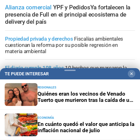
Alianza comercial
YPF y PedidosYa fortalecen la
presencia de Full en el principal ecosistema de
delivery del país
Propiedad privada y derechos
Fiscalías ambientales
cuestionan la reforma por su posible regresión en
materia ambiental
El diario cumple 108 años
10 hechos que marcaron la
historia de Santa Fe, vistos desde la óptica de El Litoral
TE PUEDE INTERESAR
✕
REGIONALES
Trabajo, fe y esperanza
¿Qué se le pide a San Cayetano?
Quiénes eran los vecinos de Venado
La celebración del 7 de agosto que vuelve a reunir a miles
Tuerto que murieron tras la caída de un
de fieles
árbol en Mendoza
ECONOMÍA
Panorama astrológico
Horóscopo de hoy 7 de agosto de
En cuánto quedó el valor que anticipa la
2026
inflación nacional de julio