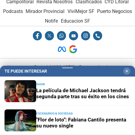
Campolitoral
Revista Nosotros
Clasificados
CYD Litoral
Podcasts
Mirador Provincial
VivíMejor SF
Puerto Negocios
Notife
Educacion SF
Hemeroteca Digital (1930-1979)
-
Receptorías de avisos
-
TE PUEDE INTERESAR
✕
Administración y Publicidad
-
Elementos institucionales
-
Opcionales con El Litoral
-
MediaKit
SHOW
La película de Michael Jackson tendrá
segunda parte tras su éxito en los cines
El Litoral es miembro de:
ESCENARIOS & SOCIEDAD
"Flor de loto": Fabiana Cantilo presenta
su nuevo single