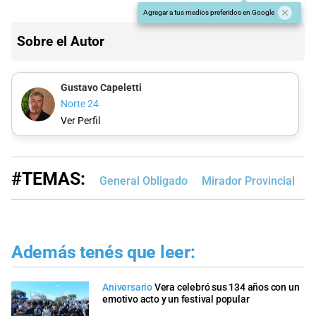
Agregar a tus medios preferidos en Google
Sobre el Autor
Gustavo Capeletti
Norte 24
Ver Perfil
#TEMAS:
General Obligado
Mirador Provincial
P
Además tenés que leer:
Aniversario
Vera celebró sus 134 años con un
emotivo acto y un festival popular