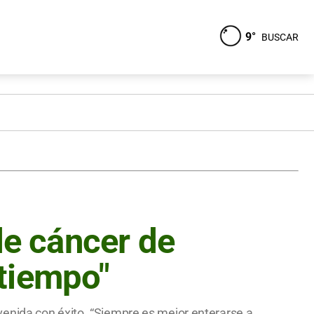
9°
BUSCAR
de cáncer de
tiempo"
enida con éxito. “Siempre es mejor enterarse a