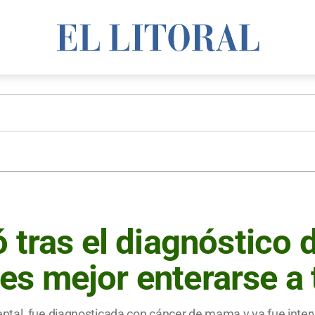
 tras el diagnóstico 
s mejor enterarse a 
tal, fue diagnosticada con cáncer de mama y ya fue interv