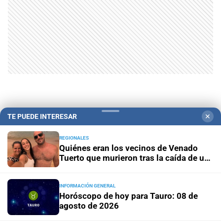
TE PUEDE INTERESAR
✕
REGIONALES
Quiénes eran los vecinos de Venado
Tuerto que murieron tras la caída de un
árbol en Mendoza
Campolitoral
Revista Nosotros
Clasificados
CYD Litoral
Podcasts
Mirador Provincial
VivíMejor SF
Puerto Negocios
INFORMACIÓN GENERAL
Horóscopo de hoy para Tauro: 08 de
Notife
Educacion SF
agosto de 2026