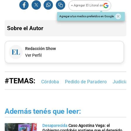
+ Agregar El Litoral en
Agregar a tus medios preferidos en Google
Sobre el Autor
Redacción Show
Ver Perfil
#TEMAS:
Córdoba
Pedido de Paradero
Judicial
Además tenés que leer:
Desaparecida
Caso Agostina Vega: el
Gobierno cordobés sostiene que el detenido