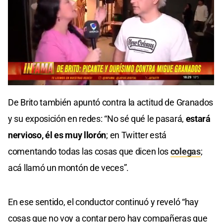
0
seconds
De Brito también apuntó contra la actitud de Granados
of
0
y su exposición en redes: “No sé qué le pasará,
estará
seconds
nervioso, él es muy llorón
; en Twitter está
comentando todas las cosas que dicen los
colegas
;
acá llamó un montón de veces”.
En ese sentido, el conductor continuó y reveló “hay
cosas que no voy a contar pero hay compañeras que