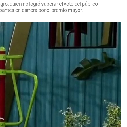
o, quien no logró superar el voto del público
pantes en carrera por el premio mayor.