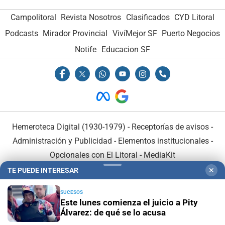
Campolitoral
Revista Nosotros
Clasificados
CYD Litoral
Podcasts
Mirador Provincial
VivíMejor SF
Puerto Negocios
Notife
Educacion SF
Hemeroteca Digital (1930-1979)
-
Receptorías de avisos
-
Administración y Publicidad
-
Elementos institucionales
-
Opcionales con El Litoral
-
MediaKit
TE PUEDE INTERESAR
✕
El Litoral es miembro de:
SUCESOS
Este lunes comienza el juicio a Pity
Álvarez: de qué se lo acusa