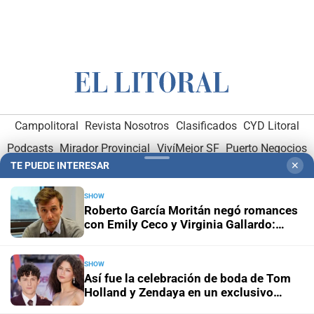
Campolitoral
Revista Nosotros
Clasificados
CYD Litoral
Podcasts
Mirador Provincial
VivíMejor SF
Puerto Negocios
TE PUEDE INTERESAR
✕
Notife
Educacion SF
SHOW
Roberto García Moritán negó romances
con Emily Ceco y Virginia Gallardo:
“Dedíquense a sus vidas”
SHOW
Así fue la celebración de boda de Tom
Hemeroteca Digital (1930-1979)
-
Receptorías de avisos
-
Holland y Zendaya en un exclusivo
Administración y Publicidad
-
Elementos institucionales
-
hotel británico