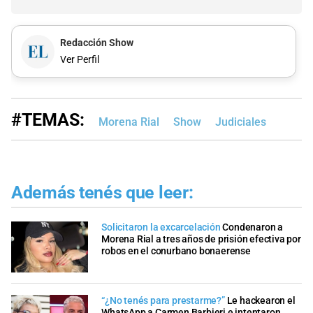
Redacción Show
Ver Perfil
#TEMAS:
Morena Rial
Show
Judiciales
Además tenés que leer:
Solicitaron la excarcelación
Condenaron a
Morena Rial a tres años de prisión efectiva por
robos en el conurbano bonaerense
“¿No tenés para prestarme?”
Le hackearon el
WhatsApp a Carmen Barbieri e intentaron