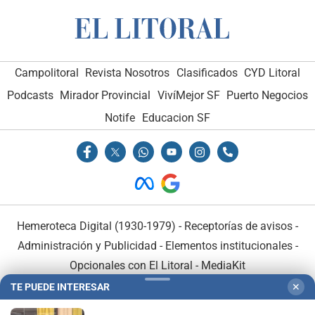
Campolitoral
Revista Nosotros
Clasificados
CYD Litoral
Podcasts
Mirador Provincial
VivíMejor SF
Puerto Negocios
Notife
Educacion SF
Hemeroteca Digital (1930-1979)
-
Receptorías de avisos
-
Administración y Publicidad
-
Elementos institucionales
-
Opcionales con El Litoral
-
MediaKit
TE PUEDE INTERESAR
✕
El Litoral es miembro de: