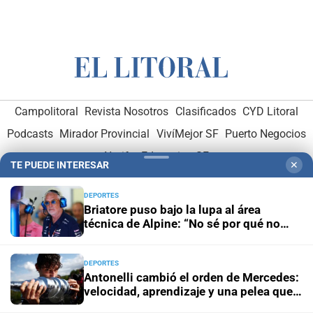
Campolitoral
Revista Nosotros
Clasificados
CYD Litoral
Podcasts
Mirador Provincial
VivíMejor SF
Puerto Negocios
Notife
Educacion SF
TE PUEDE INTERESAR
✕
DEPORTES
Briatore puso bajo la lupa al área
técnica de Alpine: “No sé por qué no
ganamos”
Hemeroteca Digital (1930-1979)
-
Receptorías de avisos
-
DEPORTES
Antonelli cambió el orden de Mercedes:
Administración y Publicidad
-
Elementos institucionales
-
velocidad, aprendizaje y una pelea que
Opcionales con El Litoral
-
MediaKit
Wolff ya intenta controlar