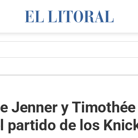
lie Jenner y Timothé
l partido de los Knic