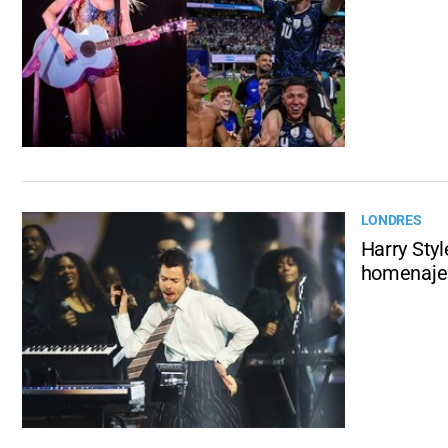
LONDRES
Harry Sty
homenaje