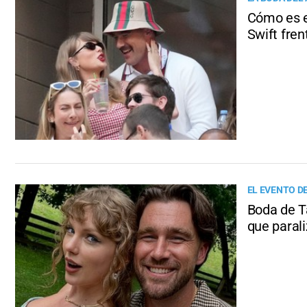
Cómo es e
Swift fren
EL EVENTO D
Boda de Ta
que paral