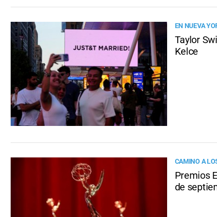
EN NUEVA YO
Taylor Swi
Kelce
CAMINO A L
Premios E
de septie