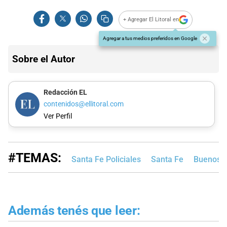
+ Agregar El Litoral en
Agregar a tus medios preferidos en Google
Sobre el Autor
Redacción EL
contenidos@ellitoral.com
Ver Perfil
#TEMAS:
Santa Fe Policiales
Santa Fe
Buenos A
Además tenés que leer: