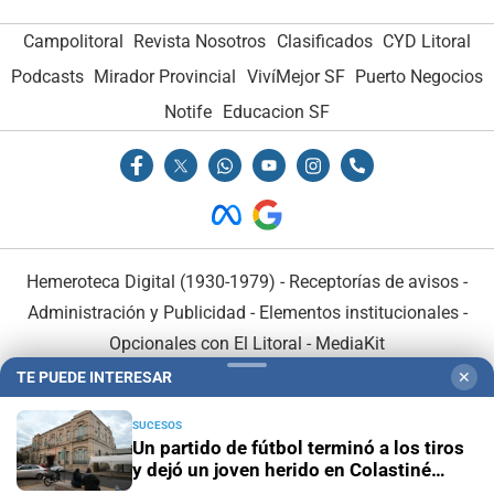
Campolitoral
Revista Nosotros
Clasificados
CYD Litoral
Podcasts
Mirador Provincial
VivíMejor SF
Puerto Negocios
Notife
Educacion SF
Hemeroteca Digital (1930-1979)
-
Receptorías de avisos
-
Administración y Publicidad
-
Elementos institucionales
-
Opcionales con El Litoral
-
MediaKit
TE PUEDE INTERESAR
✕
El Litoral es miembro de:
SUCESOS
Un partido de fútbol terminó a los tiros
y dejó un joven herido en Colastiné
Norte