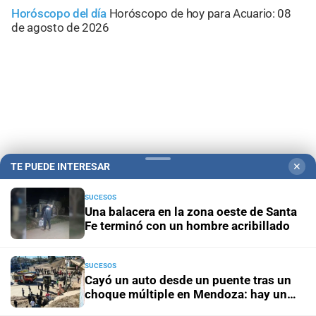
Horóscopo del día
Horóscopo de hoy para Acuario: 08
de agosto de 2026
TE PUEDE INTERESAR
✕
SUCESOS
Una balacera en la zona oeste de Santa
Fe terminó con un hombre acribillado
Campolitoral
Revista Nosotros
Clasificados
CYD Litoral
Podcasts
Mirador Provincial
VivíMejor SF
Puerto Negocios
SUCESOS
Notife
Educacion SF
Cayó un auto desde un puente tras un
choque múltiple en Mendoza: hay un
muerto y varios heridos