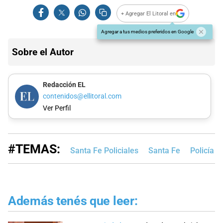
+ Agregar El Litoral en
Agregar a tus medios preferidos en Google
Sobre el Autor
Redacción EL
contenidos@ellitoral.com
Ver Perfil
#TEMAS:
Santa Fe Policiales
Santa Fe
Policía d
Además tenés que leer: