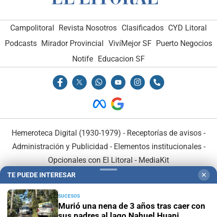
Campolitoral
Revista Nosotros
Clasificados
CYD Litoral
Podcasts
Mirador Provincial
VivíMejor SF
Puerto Negocios
Notife
Educacion SF
Hemeroteca Digital (1930-1979)
-
Receptorías de avisos
-
Administración y Publicidad
-
Elementos institucionales
-
Opcionales con El Litoral
-
MediaKit
TE PUEDE INTERESAR
✕
El Litoral es miembro de:
SUCESOS
Murió una nena de 3 años tras caer con
sus padres al lago Nahuel Huapi