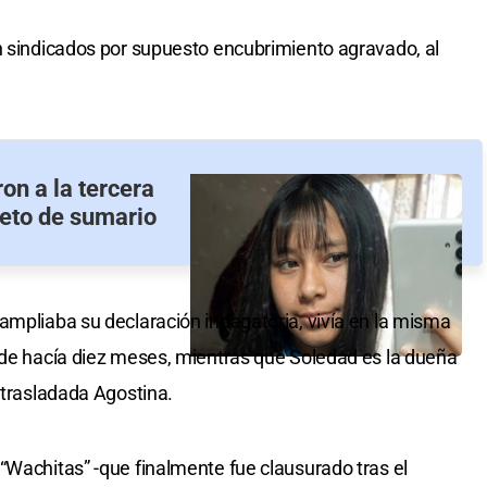
n sindicados por supuesto encubrimiento agravado, al
on a la tercera
reto de sumario
ampliaba su declaración indagatoria, vivía en la misma
sde hacía diez meses, mientras que Soledad es la dueña
 trasladada Agostina.
“Wachitas” -que finalmente fue clausurado tras el