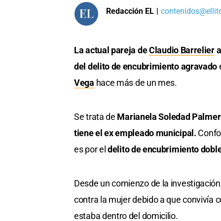
Redacción EL
|
contenidos@ellit
La actual pareja de
Claudio Barrelier
a
del delito de encubrimiento agravado
e
Vega
hace más de un mes.
Se trata de
Marianela Soledad Palmero,
tiene el ex empleado municipal.
Confo
es por el
delito de encubrimiento dobl
Desde un comienzo de la investigación,
contra la mujer debido a que convivía 
estaba dentro del domicilio.