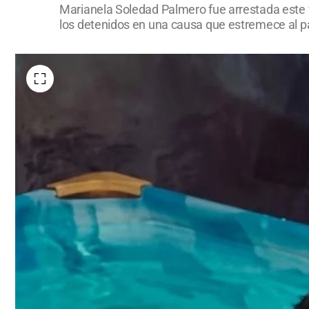
Marianela Soledad Palmero fue arrestada este v
los detenidos en una causa que estremece al pa