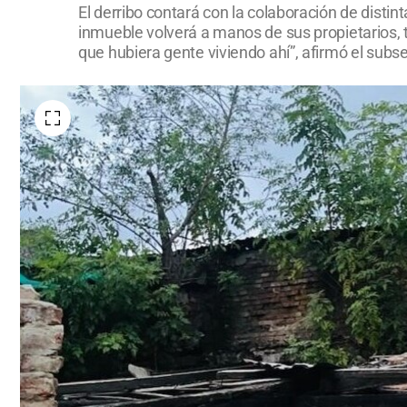
El derribo contará con la colaboración de distint
inmueble volverá a manos de sus propietarios, 
que hubiera gente viviendo ahí”, afirmó el subs